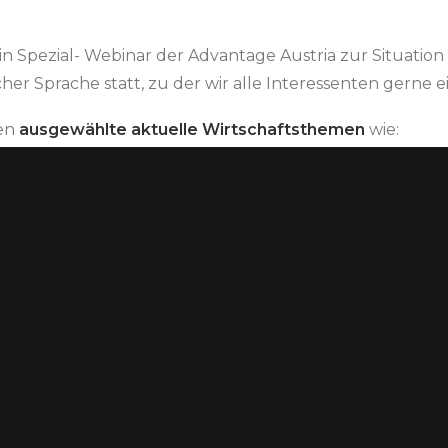
ein Spezial- Webinar der Advantage Austria zur Situati
cher Sprache statt, zu der wir alle Interessenten gerne e
en
ausgewählte aktuelle Wirtschaftsthemen
wie:
 Maßnahmen inklusive Steuererleichterungen
Durch das We
m Arbeitskräfte, Pendler, Pflegepersonal
, Grenzübertritte
 Kurzarbeit, Telearbeit
ßungen
nt, Managing Partner,
STALFORT Legal. Tax. Audit.
, Partner,
TPA Romania
terreichischer Wirtschaftsdelegierter in Bukarest
g findet am
Dienstag 31.3. um