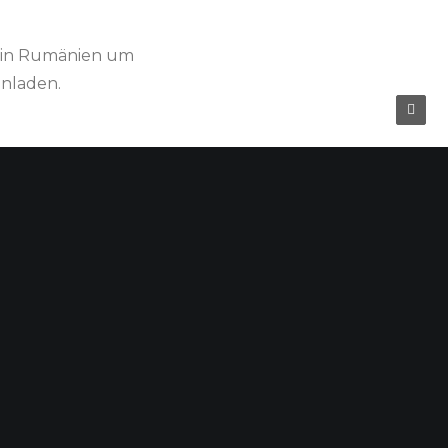
on in Rumänien um
inladen.
binar begleiten: