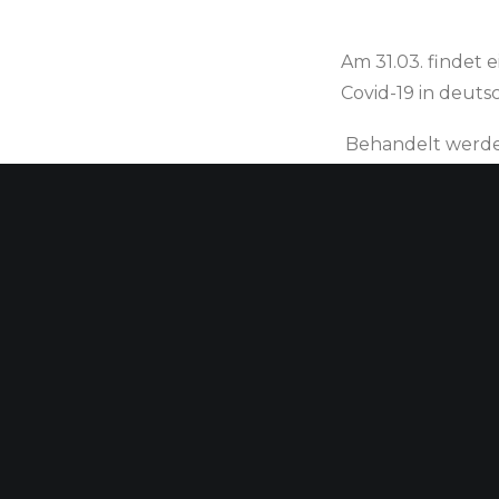
Am 31.03. findet 
Covid-19 in deuts
Behandelt werd
Wirtschaftliche
Situation rund u
Gütertransporte
Arbeitsverträge,
Betriebsschlie
Steuerthemen.
Christian Weide
Johannes Becker
Gerd Bommer, Ös
Die Veranstaltun