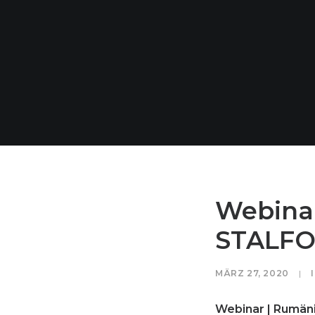
Webinar
STALFOR
MÄRZ 27, 2020
|
Webinar | Rumäni