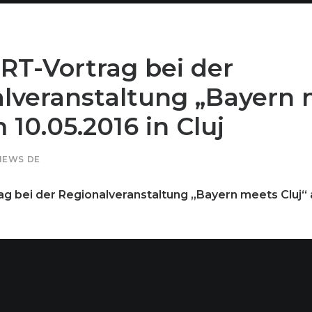
T-Vortrag bei der
lveranstaltung „Bayern
 10.05.2016 in Cluj
NEWS DE
 bei der Regionalveranstaltung „Bayern meets Cluj“ 
organisieren das Konsulat der Bundesrepublik Deutschla
s Bayrische Staatsministerium für Wirtschaft und Medie
die Deutsch-Rumänische Industrie- und Handelskamme
ine Informations- und Networkingveranstaltung mit meh