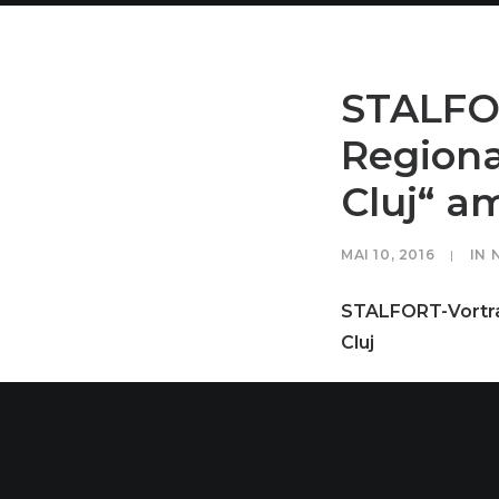
STALFOR
Regiona
Cluj“ am
MAI 10, 2016
|
IN
STALFORT-Vortrag
Cluj
Am 10. Mai 2015 
Siebenbürgen, da
Technologie und 
Uhr 30 in Cluj e