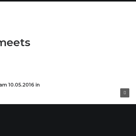
 meets
am 10.05.2016 in
nd in
n, Energie und
r (AHK) ab 18
reren