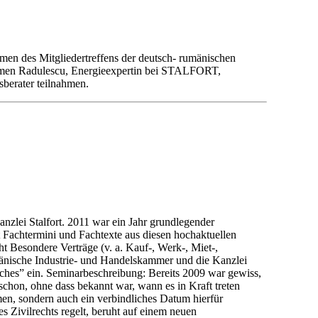
 des Mitgliedertreffens der deutsch- rumänischen
armen Radulescu, Energieexpertin bei STALFORT,
sberater teilnahmen.
nzlei Stalfort. 2011 war ein Jahr grundlegender
 Fachtermini und Fachtexte aus diesen hochaktuellen
t Besondere Verträge (v. a. Kauf-, Werk-, Miet-,
änische Industrie- und Handelskammer und die Kanzlei
es” ein. Seminarbeschreibung: Bereits 2009 war gewiss,
chon, ohne dass bekannt war, wann es in Kraft treten
en, sondern auch ein verbindliches Datum hierfür
s Zivilrechts regelt, beruht auf einem neuen