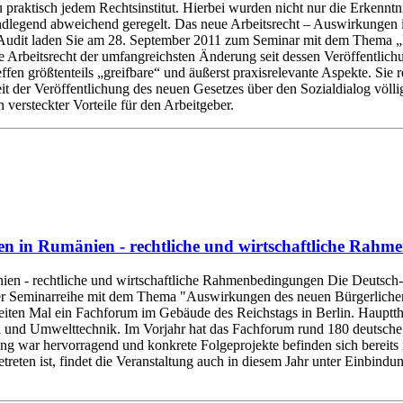
praktisch jedem Rechtsinstitut. Hierbei wurden nicht nur die Erkennt
undlegend abweichend geregelt. Das neue Arbeitsrecht – Auswirkungen 
it laden Sie am 28. September 2011 zum Seminar mit dem Thema „Das
 Arbeitsrecht der umfangreichsten Änderung seit dessen Veröffentli
fen größtenteils „greifbare“ und äußerst praxisrelevante Aspekte. Sie r
eit der Veröffentlichung des neuen Gesetzes über den Sozialdialog völlig
 versteckter Vorteile für den Arbeitgeber.
en in Rumänien - rechtliche und wirtschaftliche Rah
ien - rechtliche und wirtschaftliche Rahmenbedingungen Die Deutsc
 Seminarreihe mit dem Thema "Auswirkungen des neuen Bürgerlichen
ten Mal ein Fachforum im Gebäude des Reichstags in Berlin. Hauptthe
 und Umwelttechnik. Im Vorjahr hat das Fachforum rund 180 deutsche 
ng war hervorragend und konkrete Folgeprojekte befinden sich bereit
treten ist, findet die Veranstaltung auch in diesem Jahr unter Einbindun