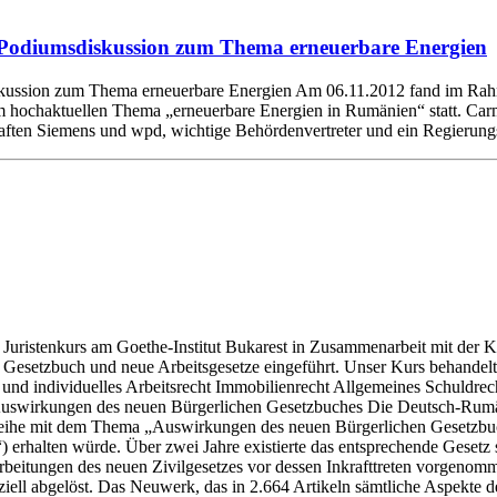
odiumsdiskussion zum Thema erneuerbare Energien
ssion zum Thema erneuerbare Energien Am 06.11.2012 fand im Rahmen
m hochaktuellen Thema „erneuerbare Energien in Rumänien“ statt. C
chaften Siemens und wpd, wichtige Behördenvertreter und ein Regierung
 Juristenkurs am Goethe-Institut Bukarest in Zusammenarbeit mit der Ka
Gesetzbuch und neue Arbeitsgesetze eingeführt. Unser Kurs behandelt
und individuelles Arbeitsrecht Immobilienrecht Allgemeines Schuldrech
n Auswirkungen des neuen Bürgerlichen Gesetzbuches Die Deutsch-Rum
eihe mit dem Thema „Auswirkungen des neuen Bürgerlichen Gesetzbuch
rhalten würde. Über zwei Jahre existierte das entsprechende Gesetz s
beitungen des neuen Zivilgesetzes vor dessen Inkrafttreten vorgenomm
iell abgelöst. Das Neuwerk, das in 2.664 Artikeln sämtliche Aspekte de