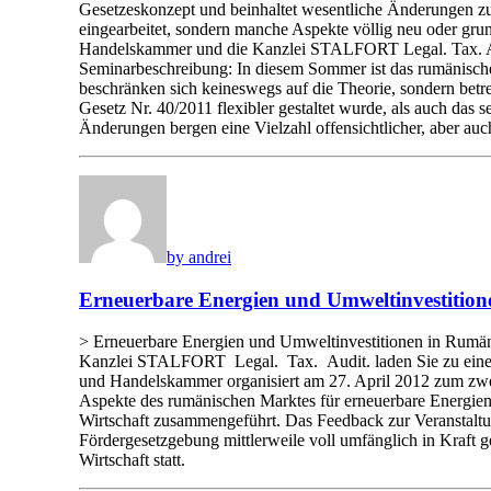
Gesetzeskonzept und beinhaltet wesentliche Änderungen zu 
eingearbeitet, sondern manche Aspekte völlig neu oder gr
Handelskammer und die Kanzlei STALFORT Legal. Tax. Aud
Seminarbeschreibung: In diesem Sommer ist das rumänische
beschränken sich keineswegs auf die Theorie, sondern betref
Gesetz Nr. 40/2011 flexibler gestaltet wurde, als auch das s
Änderungen bergen eine Vielzahl offensichtlicher, aber auch
by andrei
Erneuerbare Energien und Umweltinvestition
> Erneuerbare Energien und Umweltinvestitionen in Rumän
Kanzlei STALFORT Legal. Tax. Audit. laden Sie zu einer
und Handelskammer organisiert am 27. April 2012 zum zwei
Aspekte des rumänischen Marktes für erneuerbare Energien
Wirtschaft zusammengeführt. Das Feedback zur Veranstaltu
Fördergesetzgebung mittlerweile voll umfänglich in Kraft ge
Wirtschaft statt.